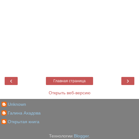
‹
›
Главная страница
Открыть веб-версию
Unknown
Галина Ахадова
Открытая книга
Технологии
Blogger
.